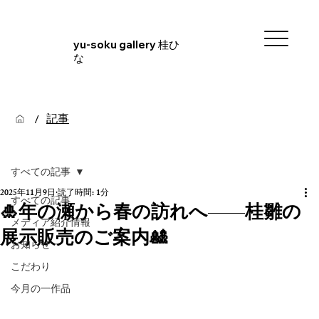
yu-soku gallery 桂ひ
な
記事
/
すべての記事
2025年11月9日
読了時間: 1分
すべての記事
🎍年の瀬から春の訪れへ——桂雛の
メディア紹介情報
展示販売のご案内🎎
お知らせ
こだわり
今月の一作品