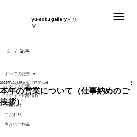
yu-soku gallery 桂ひ
な
記事
/
すべての記事
2025年12月29日
読了時間: 1分
すべての記事
本年の営業について（仕事納めのご
メディア紹介情報
挨拶）
お知らせ
こだわり
今月の一作品