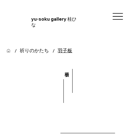
yu-soku gallery 桂ひ
な
祈りのかたち
羽子板
/
/